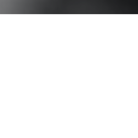
ARTICLE
GZJ
病気・症状別
安全性
海外動向
国内動向
大麻・CBDの科学
経済
サイケデリックス
大麻の合法化で社会に混乱は起きる
か？
2021.11.09
|
大麻・CBDの科学
安全性
海外動向