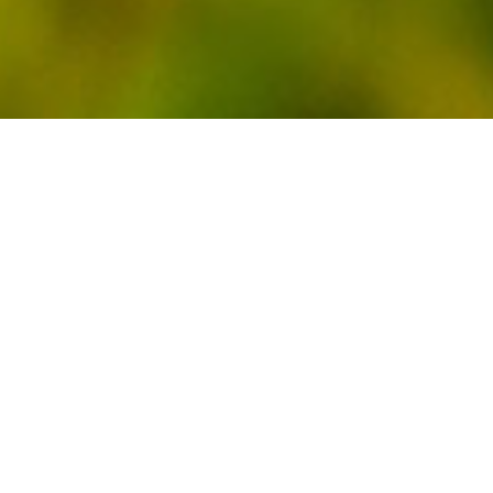
ARTICLE
GZJ
病気・症状別
安全性
海外動向
国内動向
大麻・CBDの科学
経済
サイケデリックス
FOLLOW US!