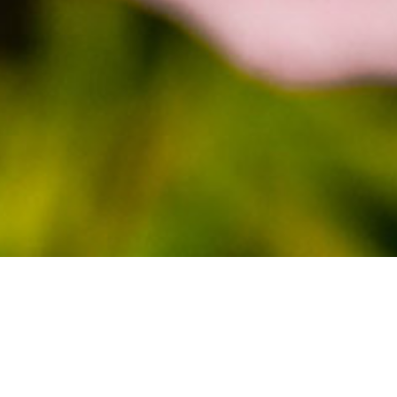
ARTICLE
GZJ
病気・症状別
安全性
海外動向
国内動向
大麻・CBDの科学
経済
サイケデリックス