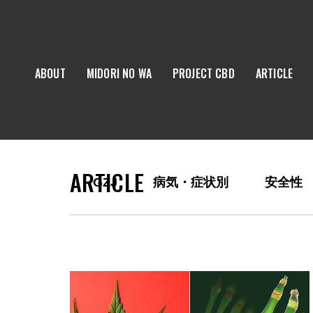
ABOUT
MIDORI NO WA
PROJECT CBD
ARTICLE
ARTICLE
GZJ
病気・症状別
安全性