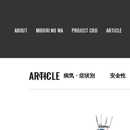
ABOUT
MIDORI NO WA
PROJECT CBD
ARTICLE
ARTICLE
GZJ
病気・症状別
安全性