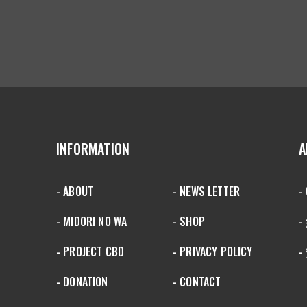
INFORMATION
A
- ABOUT
- NEWS LETTER
-
- MIDORI NO WA
- SHOP
- PROJECT CBD
- PRIVACY POLICY
-
- DONATION
- CONTACT