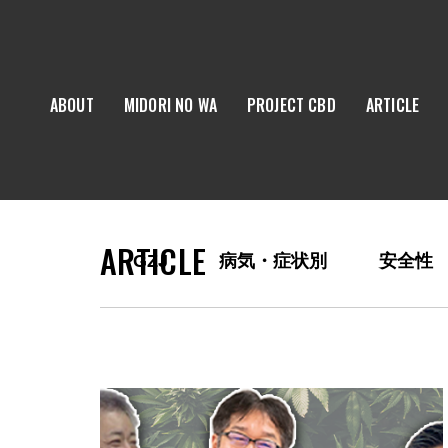
ABOUT
MIDORI NO WA
PROJECT CBD
ARTICLE
ARTICLE
GZJ
病気・症状別
安全性