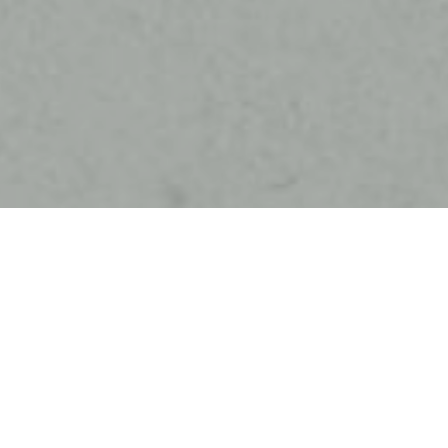
ARTICLE
GZJ
病気・症状別
安全性
海外動向
国内動向
大麻・CBDの科学
経済
サイケデリックス