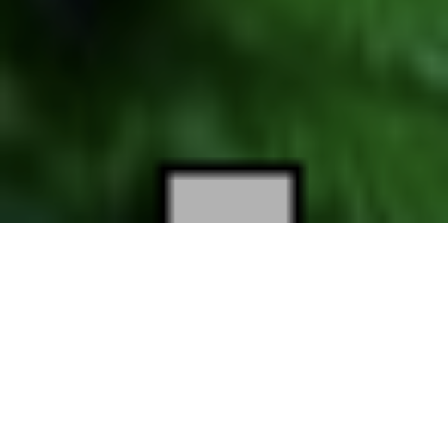
ARTICLE
GZJ
病気・症状別
安全性
海外動向
国内動向
大麻・CBDの科学
経済
サイケデリックス