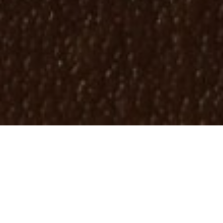
ARTICLE
GZJ
病気・症状別
安全性
海外動向
国内動向
大麻・CBDの科学
経済
サイケデリックス