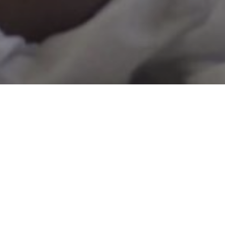
ARTICLE
GZJ
病気・症状別
安全性
海外動向
国内動向
大麻・CBDの科学
経済
サイケデリックス