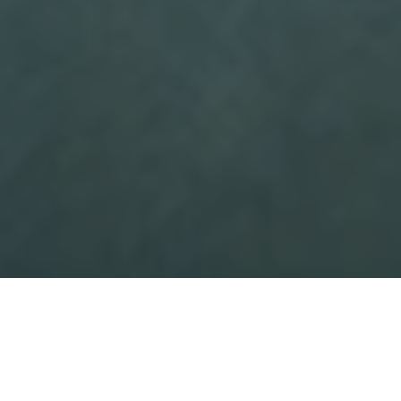
ARTICLE
GZJ
病気・症状別
安全性
海外動向
国内動向
大麻・CBDの科学
経済
サイケデリックス