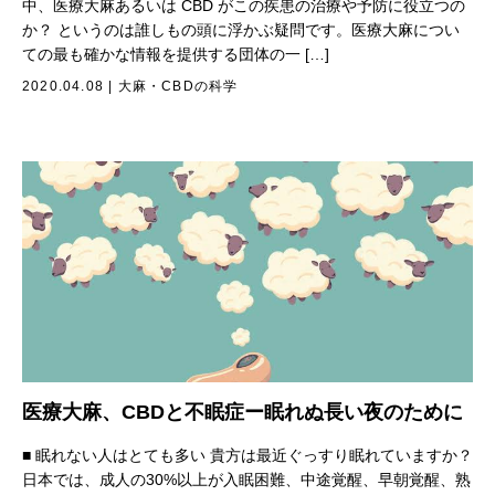
中、医療大麻あるいは CBD がこの疾患の治療や予防に役立つの
か？ というのは誰しもの頭に浮かぶ疑問です。医療大麻につい
ての最も確かな情報を提供する団体の一 […]
2020.04.08
|
大麻・CBDの科学
医療大麻、CBDと不眠症ー眠れぬ長い夜のために
■ 眠れない人はとても多い 貴方は最近ぐっすり眠れていますか？
日本では、成人の30%以上が入眠困難、中途覚醒、早朝覚醒、熟