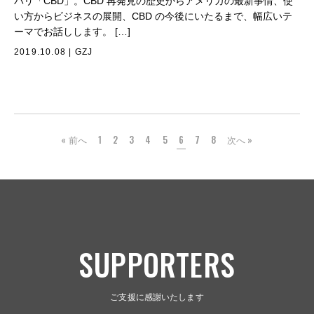
バリ「CBD」。CBD 再発見の歴史からアメリカの最新事情、使
い方からビジネスの展開、CBD の今後にいたるまで、幅広いテ
ーマでお話しします。 […]
2019.10.08
|
GZJ
« 前へ
1
2
3
4
5
6
7
8
次へ »
SUPPORTERS
ご支援に感謝いたします